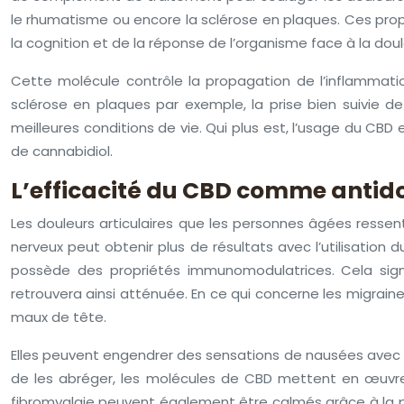
le rhumatisme ou encore la sclérose en plaques. Ces pro
la cognition et de la réponse de l’organisme face à la doul
Cette molécule contrôle la propagation de l’inflammati
sclérose en plaques par exemple, la prise bien suivie 
meilleures conditions de vie. Qui plus est, l’usage du CB
de cannabidiol.
L’efficacité du CBD comme antid
Les douleurs articulaires que les personnes âgées ressen
nerveux peut obtenir plus de résultats avec l’utilisation
possède des propriétés immunomodulatrices. Cela signi
retrouvera ainsi atténuée. En ce qui concerne les migraine
maux de tête.
Elles peuvent engendrer des sensations de nausées avec un
de les abréger, les molécules de CBD mettent en œuvre 
fibromyalgie peuvent également être calmés grâce à la p