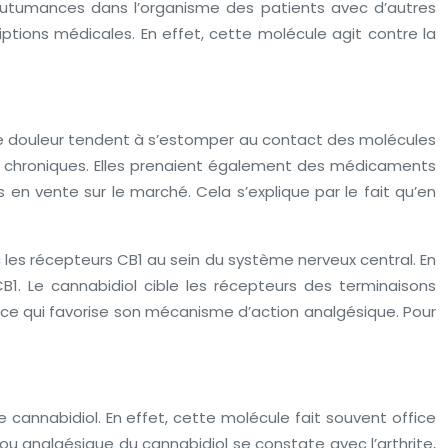
utumances dans l’organisme des patients avec d’autres
ptions médicales. En effet, cette molécule agit contre la
e douleur tendent à s’estomper au contact des molécules
s chroniques. Elles prenaient également des médicaments
n vente sur le marché. Cela s’explique par le fait qu’en
 les récepteurs CB1 au sein du système nerveux central. En
B1. Le cannabidiol cible les récepteurs des terminaisons
t ce qui favorise son mécanisme d’action analgésique. Pour
e cannabidiol. En effet, cette molécule fait souvent office
ou analgésique du cannabidiol se constate avec l’arthrite,