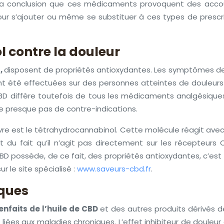
à la conclusion que ces médicaments provoquent des acco
our s’ajouter ou même se substituer à ces types de prescri
 contre la douleur
,
disposent de propriétés antioxydantes. Les symptômes d
nt été effectuées sur des personnes atteintes de douleur
 diffère toutefois de tous les médicaments analgésiques e
ose presque pas de contre-indications.
re est le tétrahydrocannabinol. Cette molécule réagit avec
 du fait qu’il n’agit pas directement sur les récepteurs C
BD possède, de ce fait, des propriétés antioxydantes, c’es
r le site spécialisé :
www.saveurs-cbd.fr
.
iques
ienfaits de l’huile de CBD
et des autres produits dérivés d
ées aux maladies chroniques. L’effet inhibiteur de douleur 