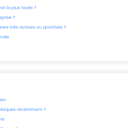
t la plus facile ?
eprise ?
nnes très actives ou sportives ?
cale
n
ien
n plaques récemment ?
ons