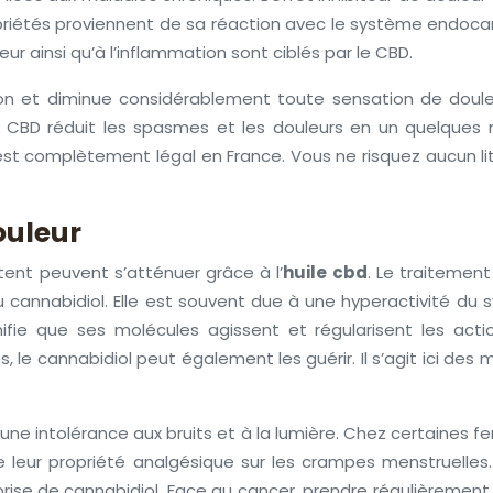
priétés proviennent de sa réaction avec le système endoc
eur ainsi qu’à l’inflammation sont ciblés par le CBD.
on et diminue considérablement toute sensation de doule
de CBD réduit les spasmes et les douleurs en un quelques
D est complètement légal en France. Vous ne risquez aucun li
ouleur
tent peuvent s’atténuer grâce à l’
huile cbd
. Le traitement
 du cannabidiol. Elle est souvent due à une hyperactivité du
fie que ses molécules agissent et régularisent les act
s, le cannabidiol peut également les guérir. Il s’agit ici d
e intolérance aux bruits et à la lumière. Chez certaines fem
leur propriété analgésique sur les crampes menstruelles.
rise de cannabidiol. Face au cancer, prendre régulièreme