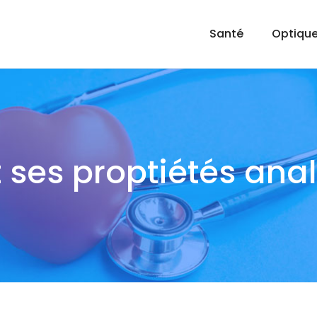
Santé
Optique
t ses proptiétés ana