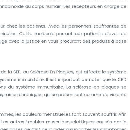
annabinoïde du corps humain. Les récepteurs en charge de
ur chez les patients. Avec les personnes souffrantes de
 minutes. Cette molécule permet aux patients d’avoir de
tige avec la justice en vous procurant des produits à base
 de la SEP, ou Sclérose En Plaques, qui affecte le système
 système immunitaire. Il est important de noter que le CBD
ions du système immunitaire. La sclérose en plaques se
es migraines chroniques qui se présentent comme de violents
mes, les douleurs menstruelles font souvent souffrir. Afin
 Les autres troubles musculosquelettiques causés par la
nt des doses de CBD peut aider à supporter les symptômes