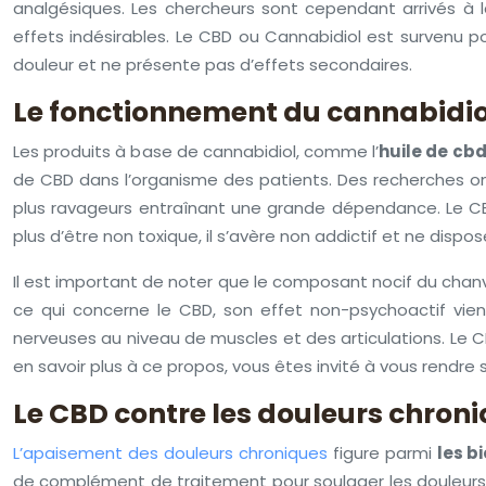
analgésiques. Les chercheurs sont cependant arrivés 
effets indésirables. Le CBD ou Cannabidiol est survenu p
douleur et ne présente pas d’effets secondaires.
Le fonctionnement du cannabidiol
Les produits à base de cannabidiol, comme l’
huile de cbd
de CBD dans l’organisme des patients. Des recherches o
plus ravageurs entraînant une grande dépendance. Le CBD
plus d’être non toxique, il s’avère non addictif et ne disp
Il est important de noter que le composant nocif du chanv
ce qui concerne le CBD, son effet non-psychoactif vient
nerveuses au niveau de muscles et des articulations. Le C
en savoir plus à ce propos, vous êtes invité à vous rendre su
Le CBD contre les douleurs chron
L’apaisement des douleurs chroniques
figure parmi
les b
de complément de traitement pour soulager les douleurs li